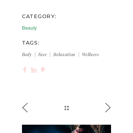
CATEGORY:
Beauty
TAGS:
Body
Face
Relaxation
Wellness