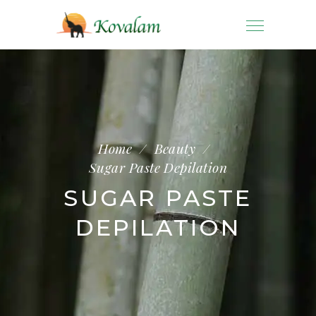
Home
/
Beauty
/
Sugar Paste Depilation
SUGAR PASTE
DEPILATION