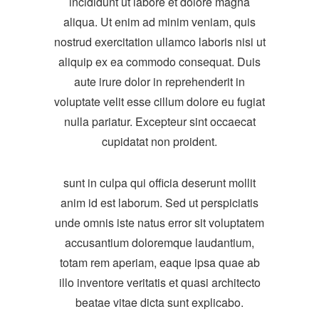
incididunt ut labore et dolore magna
aliqua. Ut enim ad minim veniam, quis
nostrud exercitation ullamco laboris nisi ut
aliquip ex ea commodo consequat. Duis
aute irure dolor in reprehenderit in
voluptate velit esse cillum dolore eu fugiat
nulla pariatur. Excepteur sint occaecat
cupidatat non proident.
sunt in culpa qui officia deserunt mollit
anim id est laborum. Sed ut perspiciatis
unde omnis iste natus error sit voluptatem
accusantium doloremque laudantium,
totam rem aperiam, eaque ipsa quae ab
illo inventore veritatis et quasi architecto
beatae vitae dicta sunt explicabo.