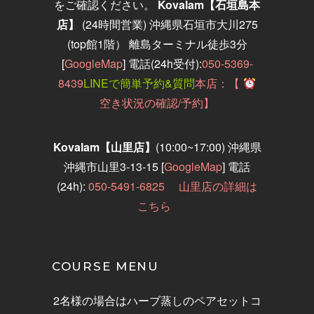
をご確認ください。
Kovalam【石垣島
本
店】
(24時間営業)
沖縄県石垣市大川
275
(top
館
1
階） 離島ターミナル徒歩3分
[
GoogleMap
] 電話(24h受付):
050-5369-
8439
LINEで簡単予約&質問
本店：【
空き状況の確認/予約】
Kovalam【山里店】
(10:00~17:00)
沖縄県
沖縄市山里3-13-15
[
GoogleMap
]
電話
(24h):
050-5491-6825
山里店の詳細は
こちら
COURSE MENU
2名様の場合はハーブ蒸しのペアセットコ