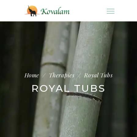
Home
/
Therapies
/
Royal Tubs
ROYAL TUBS