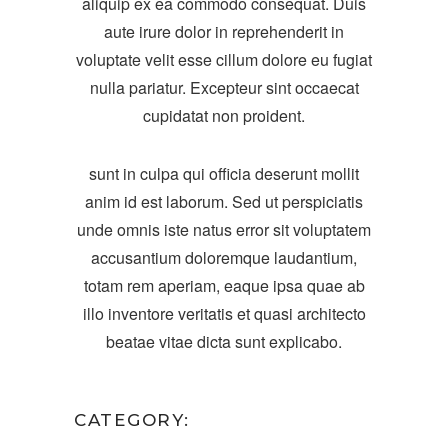
aliquip ex ea commodo consequat. Duis
aute irure dolor in reprehenderit in
voluptate velit esse cillum dolore eu fugiat
nulla pariatur. Excepteur sint occaecat
cupidatat non proident.
sunt in culpa qui officia deserunt mollit
anim id est laborum. Sed ut perspiciatis
unde omnis iste natus error sit voluptatem
accusantium doloremque laudantium,
totam rem aperiam, eaque ipsa quae ab
illo inventore veritatis et quasi architecto
beatae vitae dicta sunt explicabo.
CATEGORY: