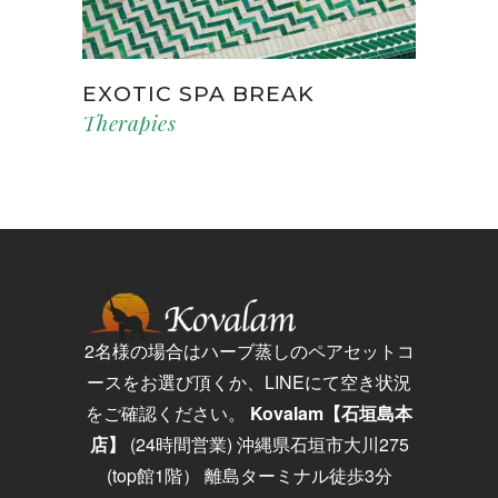
EXOTIC SPA BREAK
Therapies
2名様の場合はハーブ蒸しのペアセットコ
ースをお選び頂くか、LINEにて空き状況
をご確認ください。
Kovalam【石垣島
本
店】
(24時間営業)
沖縄県石垣市大川
275
(top
館
1
階） 離島ターミナル徒歩3分