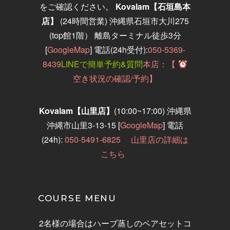
をご確認ください。
Kovalam【石垣島
本
店】
(24時間営業)
沖縄県石垣市大川
275
(top
館
1
階） 離島ターミナル徒歩3分
[
GoogleMap
] 電話(24h受付):
050-5369-
8439
LINEで簡単予約&質問
本店：【
空き状況の確認/予約】
Kovalam【山里店】
(10:00~17:00)
沖縄県
沖縄市山里3-13-15
[
GoogleMap
]
電話
(24h):
050-5491-6825
山里店の詳細は
こちら
COURSE MENU
2名様の場合はハーブ蒸しのペアセットコ